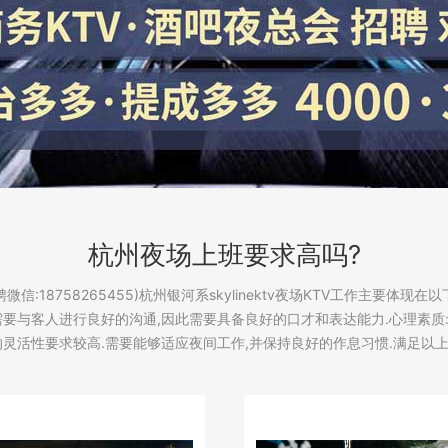
杭州夜场上班要求高吗?
信:18758265455)杭州银河系skylinektv夜场KTV工作主要体现
需要与客人进行良好的沟通,因此需要具备良好的口才和表达能力.心理素质
的灵活性要求较高.需要能够适应夜间工作,并保持良好的作息习惯.满足以