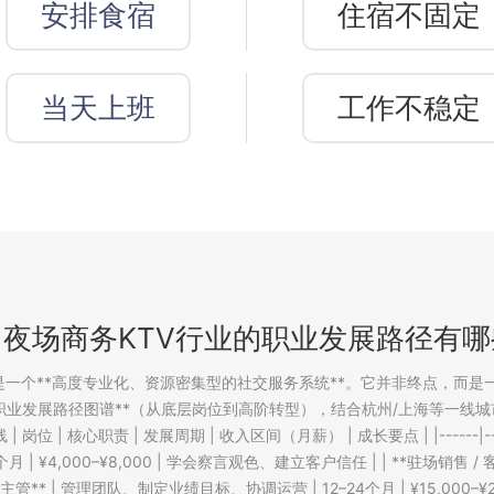
安排食宿
住宿不固定
当天上班
工作不稳定
州夜场商务KTV行业的职业发展路径有哪
是一个**高度专业化、资源密集型的社交服务系统**。它并非终点，而
晰职业发展路径图谱**（从底层岗位到高阶转型），结合杭州/上海等一线城
责 | 发展周期 | 收入区间（月薪） | 成长要点 | |------|-----------|------
 | ¥4,000–¥8,000 | 学会察言观色、建立客户信任 | | **驻场销售 
 区域主管** | 管理团队、制定业绩目标、协调运营 | 12–24个月 | ¥15,000