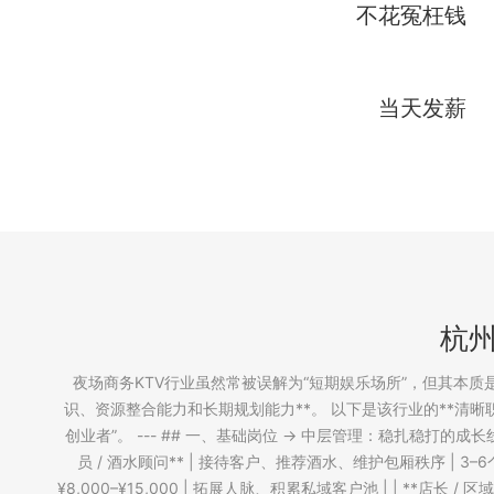
不花冤枉钱
当天发薪
杭
夜场商务KTV行业虽然常被误解为“短期娱乐场所”，但其本质
识、资源整合能力和长期规划能力**。 以下是该行业的**清
创业者”。 --- ## 一、基础岗位 → 中层管理：稳扎稳打的成长线 | 岗位 | 核心职
员 / 酒水顾问** | 接待客户、推荐酒水、维护包厢秩序 | 3–6个月
¥8,000–¥15,000 | 拓展人脉、积累私域客户池 | | **店长 /